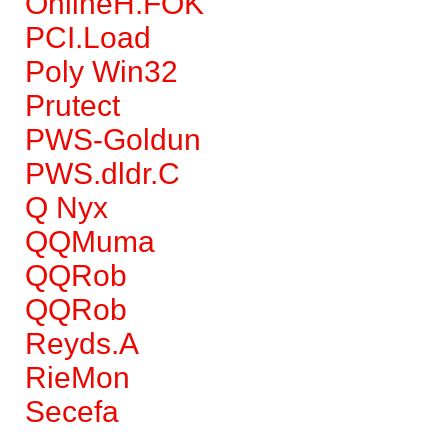
OnlineH.FOK
PCI.Load
Poly Win32
Prutect
PWS-Goldun
PWS.dldr.C
Q Nyx
QQMuma
QQRob
QQRob
Reyds.A
RieMon
Secefa