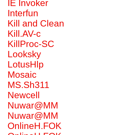
IE Invoker
Interfun
Kill and Clean
Kill.AV-c
KillProc-SC
Looksky
LotusHlp
Mosaic
MS.Sh311
Newcell
Nuwar@MM
Nuwar@MM
OnlineH.FOK