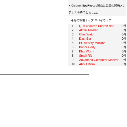
X-Cleaner,SpyRescue製品は製品の開発メン
テナスを終了しました。
今月の報告トップ スパイウェア
1
QuickSearch Search Bar
0件
2
Alexa Toolbar
0件
3
Chat Watch
0件
4
DashBar
0件
5
PC Activity Monitor
0件
6
BonziBuddy
0件
7
Klez Worm
0件
8
Small-RN
0件
9
Advanced Computer Monitor
0件
10
About Blank
0件