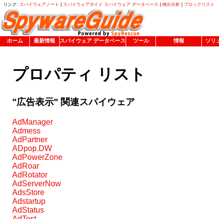
リンク:
スパイウェアノート
|
スパイウェアガイド スパイウェア データベース
|
検出分析
|
ブロックリスト
ホーム
最新情報
スパイウェア データベース
ツール
情報
ソリ
プロパティ リスト
"広告表示" 関連スパイウェア
AdManager
Admess
AdPartner
ADpop.DW
AdPowerZone
AdRoar
AdRotator
AdServerNow
AdsStore
Adstartup
AdStatus
AdTest