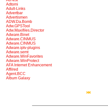
Adtomi
Adult-Links
Advertbar
Advertismen
ADW.Da.Bomb
Adw.GPSTool
Adw.Maxifiles.Director
Adware.Binet
Adware.CINMUS
Adware.CINMUS
Adware.iptv-plugins
Adware.semt
Adware.WinFavorites
Adware.WinProtect
AFA Internet Enhancement
Affilred
Agent.BCC
Album Galaxy