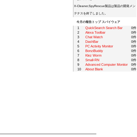
X-Cleaner,SpyRescue製品は製品の開発メン
テナスを終了しました。
今月の報告トップ スパイウェア
1
QuickSearch Search Bar
0件
2
Alexa Toolbar
0件
3
Chat Watch
0件
4
DashBar
0件
5
PC Activity Monitor
0件
6
BonziBuddy
0件
7
Klez Worm
0件
8
Small-RN
0件
9
Advanced Computer Monitor
0件
10
About Blank
0件